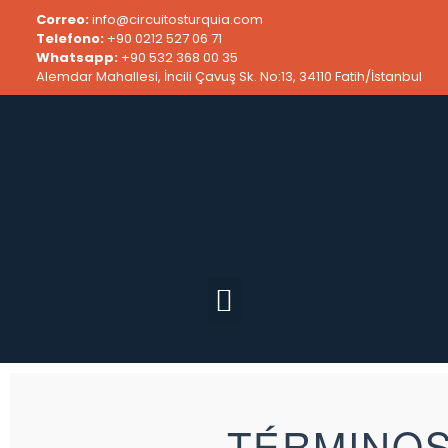
Correo:
info@circuitosturquia.com
Telefono:
+90 0212 527 06 71
Whatsapp:
+90 532 368 00 35
Alemdar Mahallesi, İncili Çavuş Sk. No:13, 34110 Fatih/İstanbul
TÉRMINOS